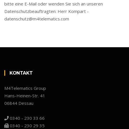
bitte eine E-Mail oder wenden Sie sich an unseren
Datenschutzbeauftragten: Herr Kompart -
datenschutz@m4telematics.com
KONTAKT
M4Telematics Group
Hans-Heinen-Str. 41
06844 Dessau
0340 - 230 33 66
0340 - 230 29 35